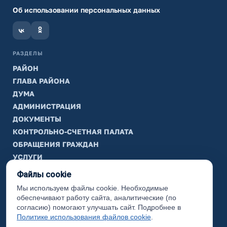
Об использовании персональных данных
РАЗДЕЛЫ
РАЙОН
ГЛАВА РАЙОНА
ДУМА
АДМИНИСТРАЦИЯ
ДОКУМЕНТЫ
КОНТРОЛЬНО-СЧЕТНАЯ ПАЛАТА
ОБРАЩЕНИЯ ГРАЖДАН
УСЛУГИ
ТИК
Файлы cookie
Мы используем файлы cookie. Необходимые
ИНФОРМАЦИЯ
обеспечивают работу сайта, аналитические (по
Законодательная карта
согласию) помогают улучшать сайт. Подробнее в
Политике использования файлов cookie
.
Карта сайта