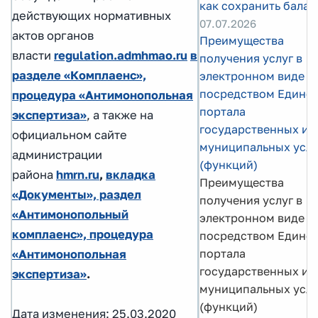
как сохранить балан
действующих нормативных
07.07.2026
актов органов
Преимущества
власти
regulation.admhmao.ru
в
получения услуг в
разделе «Комплаенс»,
электронном виде
посредством Едино
процедура «Антимонопольная
портала
экспертиза»
, а также на
государственных и
официальном сайте
муниципальных услу
администрации
(функций)
района
hmrn.ru
,
вкладка
Преимущества
«Документы», раздел
получения услуг в
«Антимонопольный
электронном виде
комплаенс», процедура
посредством Едино
портала
«Антимонопольная
государственных и
экспертиза»
.
муниципальных услу
(функций)
Дата изменения: 25.03.2020