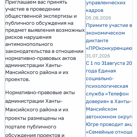
Приглашаем вас принять
управленческих
участие в проведении
кадров
общественной экспертизы и
05.08.2026
публичного обсуждения на
Примите участие в
предмет выявления возможных
экономическом
рисков нарушения
диктанте
антимонопольного
«ПРОконкуренцию»!
законодательства в отношении
31.07.2026
нормативно-правовых актов
С 1 по 31августа 202
администрации Ханты-
года Единая
Мансийского района и их
социально-
проектов.
психологическая
Нормативно-правовые акты
служба «Телефон
администрации Ханты-
доверия» в Ханты-
Мансийском
Мансийского района и их
автономном округе 
проекты размещены на
Югре проводит акци
портале публичного
«Семейные отношен
обсуждения проектов и