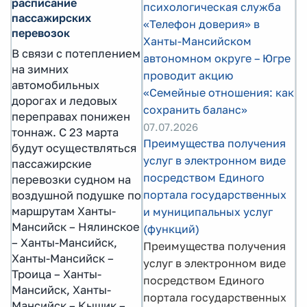
расписание
психологическая служба
пассажирских
«Телефон доверия» в
перевозок
Ханты-Мансийском
В связи с потеплением
автономном округе – Югре
на зимних
проводит акцию
автомобильных
«Семейные отношения: как
дорогах и ледовых
сохранить баланс»
переправах понижен
07.07.2026
тоннаж. С 23 марта
Преимущества получения
будут осуществляться
услуг в электронном виде
пассажирские
посредством Единого
перевозки судном на
портала государственных
воздушной подушке по
маршрутам Ханты-
и муниципальных услуг
Мансийск – Нялинское
(функций)
– Ханты-Мансийск,
Преимущества получения
Ханты-Мансийск –
услуг в электронном виде
Троица – Ханты-
посредством Единого
Мансийск, Ханты-
портала государственных
Мансийск – Кышик –