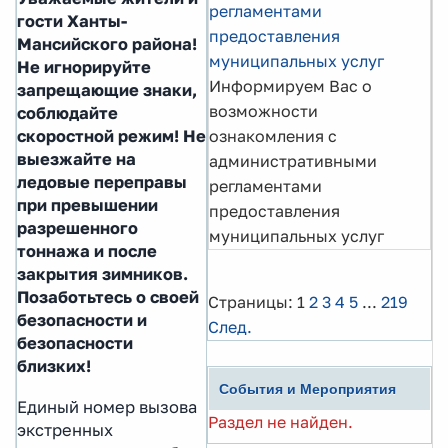
регламентами
гости Ханты-
предоставления
Мансийского района!
муниципальных услуг
Не игнорируйте
Информируем Вас о
запрещающие знаки,
возможности
соблюдайте
ознакомления с
скоростной режим! Не
выезжайте на
административными
ледовые переправы
регламентами
при превышении
предоставления
разрешенного
муниципальных услуг
тоннажа и после
закрытия зимников.
Позаботьтесь о своей
Страницы:
1
2
3
4
5
...
219
безопасности и
След.
безопасности
близких!
События и Мероприятия
Единый номер вызова
Раздел не найден.
экстренных