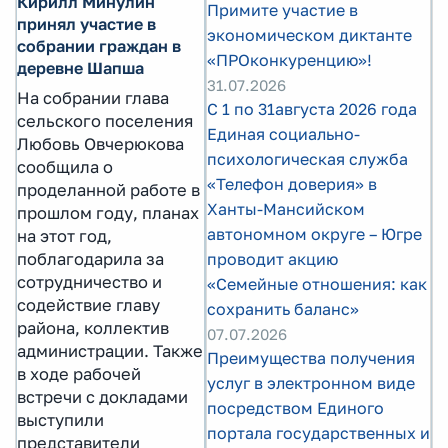
Кирилл Минулин
Примите участие в
принял участие в
экономическом диктанте
собрании граждан в
«ПРОконкуренцию»!
деревне Шапша
31.07.2026
На собрании глава
С 1 по 31августа 2026 года
сельского поселения
Единая социально-
Любовь Овчерюкова
психологическая служба
сообщила о
«Телефон доверия» в
проделанной работе в
Ханты-Мансийском
прошлом году, планах
автономном округе – Югре
на этот год,
проводит акцию
поблагодарила за
сотрудничество и
«Семейные отношения: как
содействие главу
сохранить баланс»
района, коллектив
07.07.2026
администрации. Также
Преимущества получения
в ходе рабочей
услуг в электронном виде
встречи с докладами
посредством Единого
выступили
портала государственных и
представители