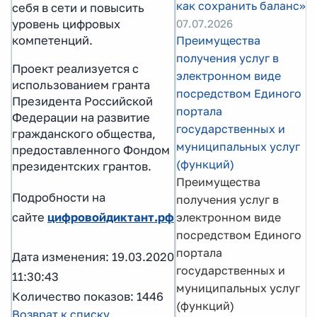
как сохранить баланс»
себя в сети и повысить
уровень цифровых
07.07.2026
компетенций.
Преимущества
получения услуг в
Проект реализуется с
электронном виде
использованием гранта
посредством Единого
Президента Российской
портала
Федерации на развитие
государственных и
гражданского общества,
муниципальных услуг
предоставленного Фондом
(функций)
президентских грантов.
Преимущества
Подробности на
получения услуг в
сайте
цифровойдиктант.рф
электронном виде
посредством Единого
портала
Дата изменения: 19.03.2020
государственных и
11:30:43
муниципальных услуг
Количество показов: 1446
(функций)
Возврат к списку