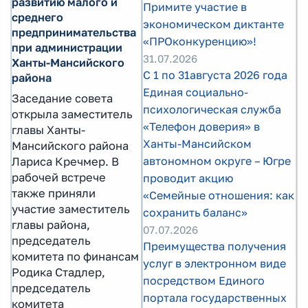
развитию малого и
Примите участие в
среднего
экономическом диктанте
предпринимательства
«ПРОконкуренцию»!
при администрации
31.07.2026
Ханты-Мансийского
С 1 по 31августа 2026 года
района
Единая социально-
Заседание совета
психологическая служба
открыла заместитель
«Телефон доверия» в
главы Ханты-
Ханты-Мансийском
Мансийского района
автономном округе – Югре
Лариса Кречмер. В
рабочей встрече
проводит акцию
также приняли
«Семейные отношения: как
участие заместитель
сохранить баланс»
главы района,
07.07.2026
председатель
Преимущества получения
комитета по финансам
услуг в электронном виде
Родика Стадлер,
посредством Единого
председатель
портала государственных
комитета