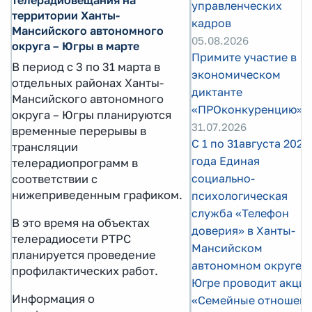
управленческих
территории Ханты-
кадров
Мансийского автономного
05.08.2026
округа – Югры в марте
Примите участие в
В период с 3 по 31 марта в
экономическом
отдельных районах Ханты-
диктанте
Мансийского автономного
«ПРОконкуренцию»!
округа – Югры планируются
31.07.2026
временные перерывы в
С 1 по 31августа 2026
трансляции
года Единая
телерадиопрограмм в
социально-
соответствии с
нижеприведенным графиком.
психологическая
служба «Телефон
В это время на объектах
доверия» в Ханты-
телерадиосети РТРС
Мансийском
планируется проведение
автономном округе –
профилактических работ.
Югре проводит акци
Информация о
«Семейные отношени