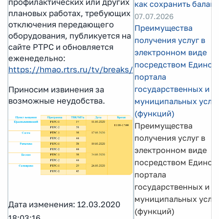
профилактических или других
как сохранить балан
плановых работах, требующих
07.07.2026
отключения передающего
Преимущества
оборудования, публикуется на
получения услуг в
сайте РТРС и обновляется
электронном виде
еженедельно:
посредством Единог
https://hmao.rtrs.ru/tv/breaks/
портала
государственных и
Приносим извинения за
возможные неудобства.
муниципальных услу
(функций)
Преимущества
получения услуг в
электронном виде
посредством Единог
портала
государственных и
муниципальных услу
Дата изменения: 12.03.2020
(функций)
18:03:16