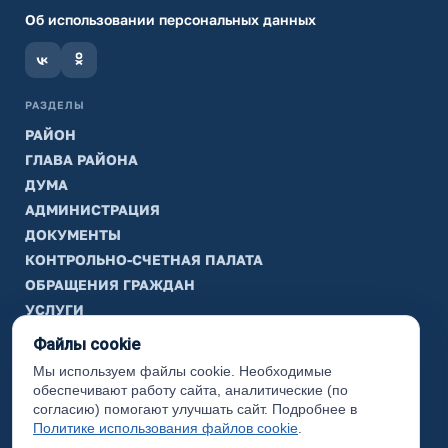
Об использовании персональных данных
РАЗДЕЛЫ
РАЙОН
ГЛАВА РАЙОНА
ДУМА
АДМИНИСТРАЦИЯ
ДОКУМЕНТЫ
КОНТРОЛЬНО-СЧЕТНАЯ ПАЛАТА
ОБРАЩЕНИЯ ГРАЖДАН
УСЛУГИ
ТИК
Файлы cookie
Мы используем файлы cookie. Необходимые
ИНФОРМАЦИЯ
обеспечивают работу сайта, аналитические (по
Законодательная карта
согласию) помогают улучшать сайт. Подробнее в
Политике использования файлов cookie
.
Карта сайта