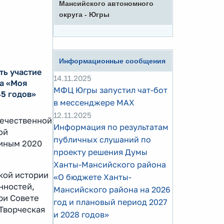
Мансийского автономного
округа - Югры
Информационные сообщения
ть участие
14.11.2025
та «Моя
МФЦ Югры запустил чат-бот
45 годов»
в мессенджере MAX
12.11.2025
течественной
Информация по результатам
ой
публичных слушаний по
иным 2020
проекту решения Думы
Ханты-Мансийского района
кой истории
«О бюджете Ханты-
нностей,
Мансийского района на 2026
ри Совете
год и плановый период 2027
Творческая
и 2028 годов»