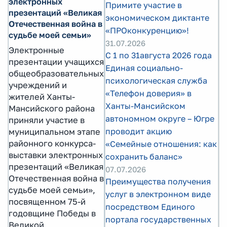
электронных
Примите участие в
презентаций «Великая
экономическом диктанте
Отечественная война в
«ПРОконкуренцию»!
судьбе моей семьи»
31.07.2026
Электронные
С 1 по 31августа 2026 года
презентации учащихся
Единая социально-
общеобразовательных
психологическая служба
учреждений и
«Телефон доверия» в
жителей Ханты-
Ханты-Мансийском
Мансийского района
автономном округе – Югре
приняли участие в
проводит акцию
муниципальном этапе
районного конкурса-
«Семейные отношения: как
выставки электронных
сохранить баланс»
презентаций «Великая
07.07.2026
Отечественная война в
Преимущества получения
судьбе моей семьи»,
услуг в электронном виде
посвященном 75-й
посредством Единого
годовщине Победы в
портала государственных
Великой