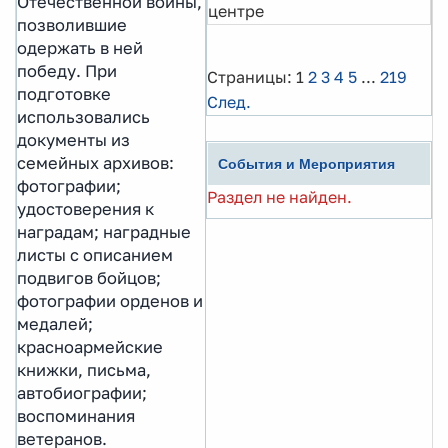
Отечественной войны,
центре
позволившие
одержать в ней
победу. При
Страницы:
1
2
3
4
5
...
219
подготовке
След.
использовались
документы из
семейных архивов:
События и Мероприятия
фотографии;
Раздел не найден.
удостоверения к
наградам; наградные
листы с описанием
подвигов бойцов;
фотографии орденов и
медалей;
красноармейские
книжки, письма,
автобиографии;
воспоминания
ветеранов.