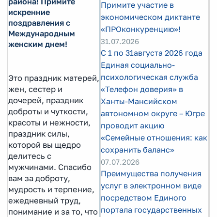
района! Примите
Примите участие в
искренние
экономическом диктанте
поздравления с
«ПРОконкуренцию»!
Международным
31.07.2026
женским днем!
С 1 по 31августа 2026 года
Единая социально-
психологическая служба
Это праздник матерей,
«Телефон доверия» в
жен, сестер и
дочерей, праздник
Ханты-Мансийском
доброты и чуткости,
автономном округе – Югре
красоты и нежности,
проводит акцию
праздник силы,
«Семейные отношения: как
которой вы щедро
сохранить баланс»
делитесь с
07.07.2026
мужчинами. Спасибо
Преимущества получения
вам за доброту,
услуг в электронном виде
мудрость и терпение,
посредством Единого
ежедневный труд,
портала государственных
понимание и за то, что