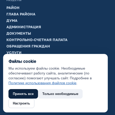
РАЗДЕЛЫ
РАЙОН
ГЛАВА РАЙОНА
ДУМА
АДМИНИСТРАЦИЯ
ДОКУМЕНТЫ
КОНТРОЛЬНО-СЧЕТНАЯ ПАЛАТА
ОБРАЩЕНИЯ ГРАЖДАН
УСЛУГИ
ТИК
Файлы cookie
Мы используем файлы cookie. Необходимые
ИНФОРМАЦИЯ
обеспечивают работу сайта, аналитические (по
Законодательная карта
согласию) помогают улучшать сайт. Подробнее в
Политике использования файлов cookie
.
Карта сайта
Принять все
Только необходимые
(с) 2017 Ханты-Мансийский район, официальный сайт
Настроить
администрации