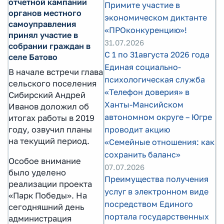
отчетной кампании
Примите участие в
органов местного
экономическом диктанте
самоуправления
«ПРОконкуренцию»!
принял участие в
31.07.2026
собрании граждан в
С 1 по 31августа 2026 года
селе Батово
Единая социально-
В начале встречи глава
психологическая служба
сельского поселения
«Телефон доверия» в
Сибирский Андрей
Ханты-Мансийском
Иванов доложил об
автономном округе – Югре
итогах работы в 2019
году, озвучил планы
проводит акцию
на текущий период.
«Семейные отношения: как
сохранить баланс»
Особое внимание
07.07.2026
было уделено
Преимущества получения
реализации проекта
услуг в электронном виде
«Парк Победы». На
посредством Единого
сегодняшний день
портала государственных
администрация