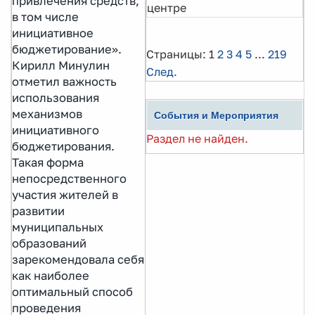
привлечения средств,
центре
в том числе
инициативное
бюджетирование».
Страницы:
1
2
3
4
5
...
219
Кирилл Минулин
След.
отметил важность
использования
механизмов
События и Мероприятия
инициативного
Раздел не найден.
бюджетирования.
Такая форма
непосредственного
участия жителей в
развитии
муниципальных
образований
зарекомендовала себя
как наиболее
оптимальный способ
проведения