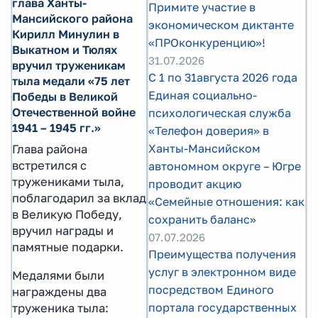
глава Ханты-
Примите участие в
Мансийского района
экономическом диктанте
Кирилл Минулин в
«ПРОконкуренцию»!
Выкатном и Тюлях
31.07.2026
вручил труженикам
С 1 по 31августа 2026 года
тыла медали «75 лет
Единая социально-
Победы в Великой
Отечественной войне
психологическая служба
1941 – 1945 гг.»
«Телефон доверия» в
Ханты-Мансийском
Глава района
встретился с
автономном округе – Югре
тружениками тыла,
проводит акцию
поблагодарил за вклад
«Семейные отношения: как
в Великую Победу,
сохранить баланс»
вручил награды и
07.07.2026
памятные подарки.
Преимущества получения
услуг в электронном виде
Медалями были
посредством Единого
награждены два
портала государственных
труженика тыла: