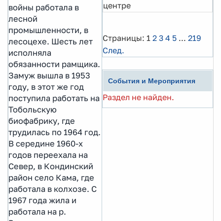
центре
войны работала в
лесной
промышленности, в
Страницы:
1
2
3
4
5
...
219
лесоцехе. Шесть лет
След.
исполняла
обязанности рамщика.
Замуж вышла в 1953
События и Мероприятия
году, в этот же год
Раздел не найден.
поступила работать на
Тобольскую
биофабрику, где
трудилась по 1964 год.
В середине 1960-х
годов переехала на
Север, в Кондинский
район село Кама, где
работала в колхозе. С
1967 года жила и
работала на р.