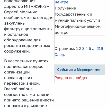
водоснабжения,
центре
директор МП «ЖЭК-3»
Получение
Сергей Мельник
государственных и
сообщил, что на сегодня
муниципальных услуг в
закуплены
Многофункциональном
фильтрующие элементы
центре
и остальное
оборудование для
ремонта водоочистных
Страницы:
1
2
3
4
5
...
219
сооружений.
След.
В населенных пунктах
поднимался вопрос
События и Мероприятия
организации
Раздел не найден.
пассажирских
перевозок зимой.
Главой района
совместно с жителями
принято решение внести
поправки в движение