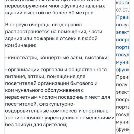
как со
перевооружении многофункциональных
07.07.2
зданий высотой не более 50 метров.
Преиму
получен
В первую очередь, свод правил
распространяется на помещения, части
электр
здания или пожарные отсеки в любой
посред
комбинации:
портал
госуда
- кинотеатры, концертные залы, выставки;
муници
- организации торговли и общественного
(функц
питания, аптеки, помещения для
Преиму
посетителей организаций бытового и
получен
коммунального обслуживания с
электр
нерасчетным числом посадочных мест для
посред
посетителей, физкультурно-
портал
оздоровительные комплексы и спортивно-
госуда
тренировочные учреждения с помещениями
муници
без трибун для зрителей;
(функц