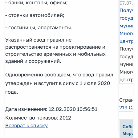
- банки, конторы, офисы;
07.07.2
Получе
- стоянки автомобилей;
госуда
муници
- гостиницы, апартаменты.
Многоф
Указанный свод правил не
центре
распространяется на проектирование и
Получе
строительство временных и мобильных
госуда
зданий и сооружений.
муници
Многоф
Одновременно сообщаем, что свод правил
центре
утвержден и вступит в силу с 1 июля 2020
года.
Страни
219
Сле
Дата изменения: 12.02.2020 10:56:51
Количество показов: 2012
Возврат к списку
Событ
Мероп