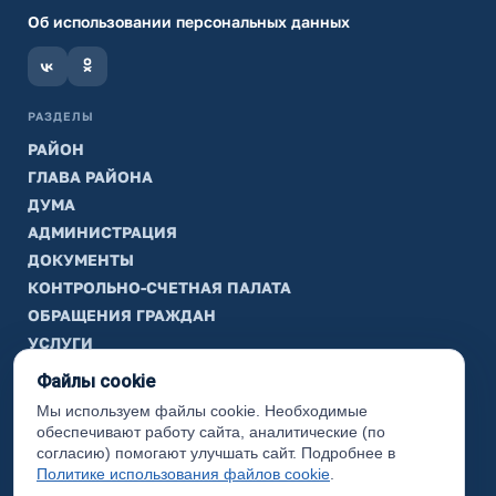
Об использовании персональных данных
РАЗДЕЛЫ
РАЙОН
ГЛАВА РАЙОНА
ДУМА
АДМИНИСТРАЦИЯ
ДОКУМЕНТЫ
КОНТРОЛЬНО-СЧЕТНАЯ ПАЛАТА
ОБРАЩЕНИЯ ГРАЖДАН
УСЛУГИ
ТИК
Файлы cookie
Мы используем файлы cookie. Необходимые
ИНФОРМАЦИЯ
обеспечивают работу сайта, аналитические (по
Законодательная карта
согласию) помогают улучшать сайт. Подробнее в
Политике использования файлов cookie
.
Карта сайта