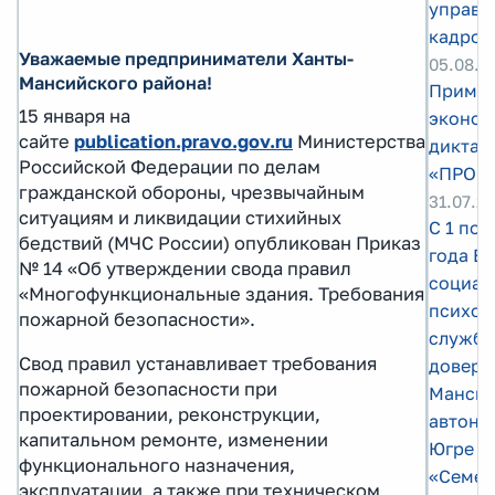
управл
кадров
Уважаемые предприниматели Ханты-
05.08.2
Мансийского района!
Примит
15 января на
эконом
сайте
publication.pravo.gov.ru
Министерства
диктан
Российской Федерации по делам
«ПРОко
гражданской обороны, чрезвычайным
31.07.2
ситуациям и ликвидации стихийных
С 1 по 
бедствий (МЧС России) опубликован Приказ
года Е
№ 14 «Об утверждении свода правил
социал
«Многофункциональные здания. Требования
психол
пожарной безопасности».
служба
Свод правил устанавливает требования
довери
пожарной безопасности при
Манси
проектировании, реконструкции,
автоно
капитальном ремонте, изменении
Югре п
функционального назначения,
«Семей
эксплуатации, а также при техническом