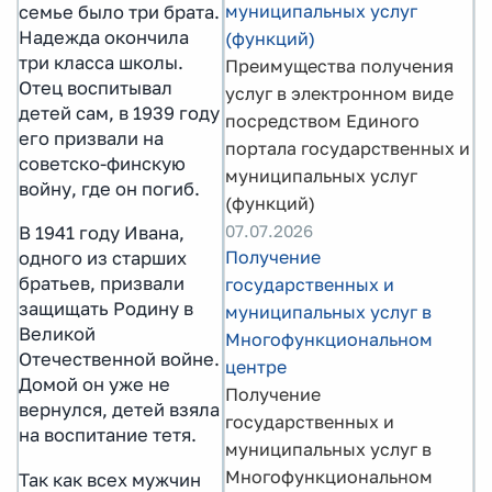
муниципальных услуг
семье было три брата.
Надежда окончила
(функций)
три класса школы.
Преимущества получения
Отец воспитывал
услуг в электронном виде
детей сам, в 1939 году
посредством Единого
его призвали на
портала государственных и
советско-финскую
муниципальных услуг
войну, где он погиб.
(функций)
07.07.2026
В 1941 году Ивана,
Получение
одного из старших
братьев, призвали
государственных и
защищать Родину в
муниципальных услуг в
Великой
Многофункциональном
Отечественной войне.
центре
Домой он уже не
Получение
вернулся, детей взяла
государственных и
на воспитание тетя.
муниципальных услуг в
Многофункциональном
Так как всех мужчин