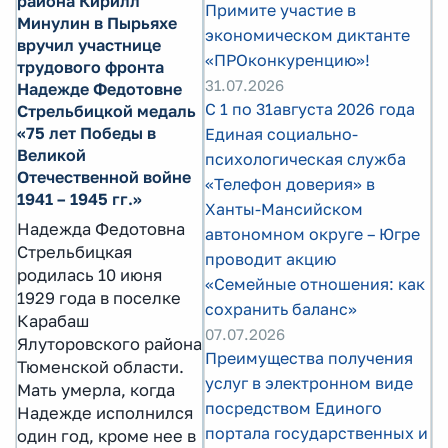
района Кирилл
Примите участие в
Минулин в Пырьяхе
экономическом диктанте
вручил участнице
«ПРОконкуренцию»!
трудового фронта
31.07.2026
Надежде Федотовне
С 1 по 31августа 2026 года
Стрельбицкой медаль
«75 лет Победы в
Единая социально-
Великой
психологическая служба
Отечественной войне
«Телефон доверия» в
1941 – 1945 гг.»
Ханты-Мансийском
Надежда Федотовна
автономном округе – Югре
Стрельбицкая
проводит акцию
родилась 10 июня
«Семейные отношения: как
1929 года в поселке
сохранить баланс»
Карабаш
07.07.2026
Ялуторовского района
Преимущества получения
Тюменской области.
услуг в электронном виде
Мать умерла, когда
посредством Единого
Надежде исполнился
портала государственных и
один год, кроме нее в