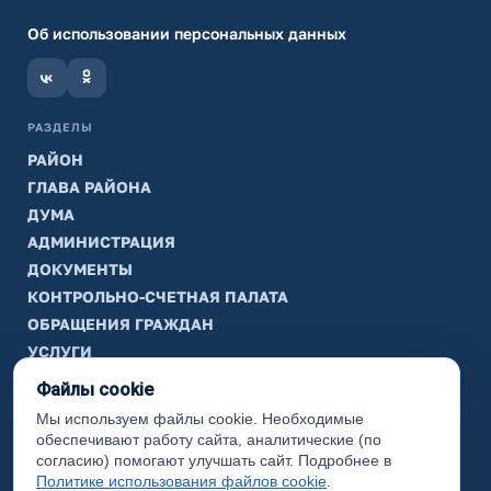
Об использовании персональных данных
РАЗДЕЛЫ
РАЙОН
ГЛАВА РАЙОНА
ДУМА
АДМИНИСТРАЦИЯ
ДОКУМЕНТЫ
КОНТРОЛЬНО-СЧЕТНАЯ ПАЛАТА
ОБРАЩЕНИЯ ГРАЖДАН
УСЛУГИ
ТИК
Файлы cookie
Мы используем файлы cookie. Необходимые
ИНФОРМАЦИЯ
обеспечивают работу сайта, аналитические (по
Законодательная карта
согласию) помогают улучшать сайт. Подробнее в
Политике использования файлов cookie
.
Карта сайта