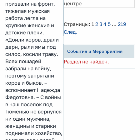
центре
призвали на фронт,
тяжелая мужская
работа легла на
Страницы:
1
2
3
4
5
...
219
хрупкие женские и
След.
детские плечи.
«Доили коров, драли
дерн, рыли ямы под
События и Мероприятия
силос, косили траву.
Всех лошадей
Раздел не найден.
забрали на войну,
поэтому запрягали
коров и быков, –
вспоминает Надежда
Федотовна. – С войны
в наш поселок под
Тюменью не вернулся
ни один мужчина,
женщины и старики
поднимали хозяйство,