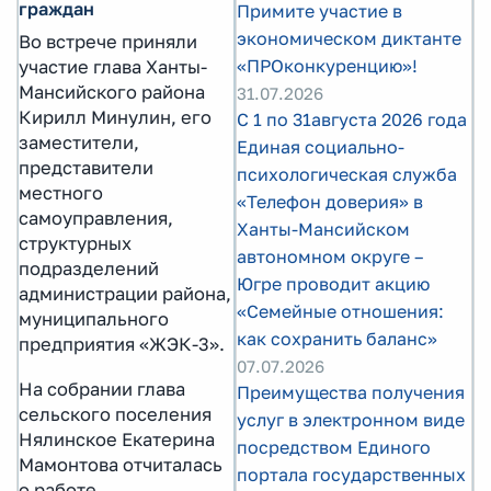
граждан
Примите участие в
экономическом диктанте
Во встрече приняли
«ПРОконкуренцию»!
участие глава Ханты-
Мансийского района
31.07.2026
Кирилл Минулин, его
С 1 по 31августа 2026 года
заместители,
Единая социально-
представители
психологическая служба
местного
«Телефон доверия» в
самоуправления,
Ханты-Мансийском
структурных
автономном округе –
подразделений
Югре проводит акцию
администрации района,
«Семейные отношения:
муниципального
как сохранить баланс»
предприятия «ЖЭК-3».
07.07.2026
На собрании глава
Преимущества получения
сельского поселения
услуг в электронном виде
Нялинское Екатерина
посредством Единого
Мамонтова отчиталась
портала государственных
о работе