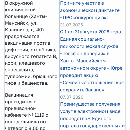
Примите участие в
В окружной
клинической
экономическом диктанте
больнице (Ханты-
«ПРОконкуренцию»!
Мансийск, ул.
31.07.2026
Калинина, д. 40)
С 1 по 31августа 2026 года
продолжается
Единая социально-
вакцинация против
психологическая служба
дифтерии, столбняка,
«Телефон доверия» в
вирусного гепатита B,
Ханты-Мансийском
кори, клещевого
автономном округе – Югре
энцефалита,
проводит акцию
туляремии, брюшного
«Семейные отношения: как
тифа и бешенства.
сохранить баланс»
Вакцинация
07.07.2026
проводится в
Преимущества получения
прививочном
услуг в электронном виде
кабинете № 1119 с
посредством Единого
понедельника по
портала государственных и
четверг с 8.00 до