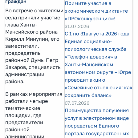
граждан
Примите участие в
Во встрече с жителями
экономическом диктанте
села приняли участие
«ПРОконкуренцию»!
глава Ханты-
31.07.2026
Мансийского района
С 1 по 31августа 2026 года
Кирилл Минулин, его
Единая социально-
заместители,
психологическая служба
председатель
«Телефон доверия» в
районной Думы Петр
Ханты-Мансийском
Захаров, специалисты
автономном округе – Югре
администрации
проводит акцию
района.
«Семейные отношения: как
В рамках мероприятия
сохранить баланс»
работали четыре
07.07.2026
тематические
Преимущества получения
площадки, где
услуг в электронном виде
представители
посредством Единого
районной
портала государственных
администрации