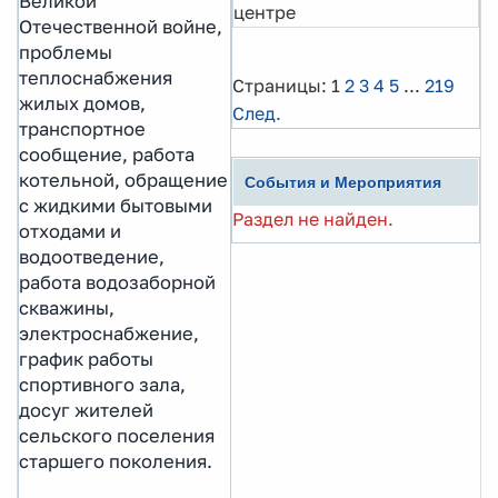
Великой
центре
Отечественной войне,
проблемы
теплоснабжения
Страницы:
1
2
3
4
5
...
219
жилых домов,
След.
транспортное
сообщение, работа
котельной, обращение
События и Мероприятия
с жидкими бытовыми
Раздел не найден.
отходами и
водоотведение,
работа водозаборной
скважины,
электроснабжение,
график работы
спортивного зала,
досуг жителей
сельского поселения
старшего поколения.