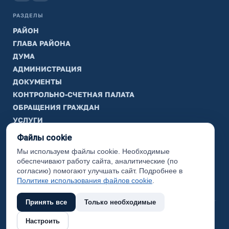
РАЗДЕЛЫ
РАЙОН
ГЛАВА РАЙОНА
ДУМА
АДМИНИСТРАЦИЯ
ДОКУМЕНТЫ
КОНТРОЛЬНО-СЧЕТНАЯ ПАЛАТА
ОБРАЩЕНИЯ ГРАЖДАН
УСЛУГИ
ТИК
Файлы cookie
Мы используем файлы cookie. Необходимые
ИНФОРМАЦИЯ
обеспечивают работу сайта, аналитические (по
Законодательная карта
согласию) помогают улучшать сайт. Подробнее в
Политике использования файлов cookie
.
Карта сайта
Принять все
Только необходимые
(с) 2017 Ханты-Мансийский район, официальный сайт
Настроить
администрации