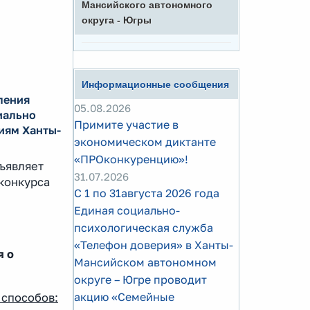
Мансийского автономного
округа - Югры
Информационные сообщения
ления
05.08.2026
иально
Примите участие в
иям Ханты-
экономическом диктанте
«ПРОконкуренцию»!
ъявляет
31.07.2026
конкурса
С 1 по 31августа 2026 года
Единая социально-
психологическая служба
«Телефон доверия» в Ханты-
я о
Мансийском автономном
округе – Югре проводит
акцию «Семейные
 способов: