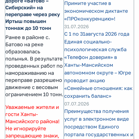
дороге «Батово –
Примите участие в
Сибирский» на
экономическом диктанте
переправе через реку
«ПРОконкуренцию»!
Иртыш повышен
31.07.2026
тоннаж до 10 тонн
С 1 по 31августа 2026 года
Ранее в районе с.
Единая социально-
Батово на реке
психологическая служба
образовалась
«Телефон доверия» в
полынья. В результате
Ханты-Мансийском
проведенных работ по
автономном округе – Югре
намораживанию на
переправе разрешено
проводит акцию
движение с весовым
«Семейные отношения: как
ограничением 10 тонн.
сохранить баланс»
07.07.2026
Уважаемые жители и
Преимущества получения
гости Ханты-
услуг в электронном виде
Мансийского района!
посредством Единого
Не игнорируйте
портала государственных и
запрещающие знаки,