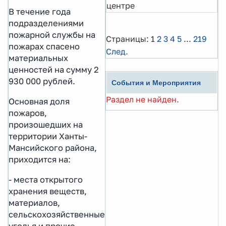
центре
В течение года
подразделениями
пожарной службы на
Страницы:
1
2
3
4
5
...
219
пожарах спасено
След.
материальных
ценностей на сумму 2
930 000 рублей.
События и Мероприятия
Раздел не найден.
Основная доля
пожаров,
произошедших на
территории Ханты-
Мансийского района,
приходится на:
- места открытого
хранения веществ,
материалов,
сельскохозяйственные