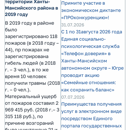
территории Ханты-
Примите участие в
Мансийского района в
экономическом диктанте
2019 году
«ПРОконкуренцию»!
В 2019 году в районе
31.07.2026
было
С 1 по 31августа 2026 года
зарегистрировано 118
Единая социально-
пожаров (в 2018 году –
психологическая служба
44), пр пожарах не
«Телефон доверия» в
зарегистрирована
Ханты-Мансийском
гибель людей (в 2018
автономном округе – Югре
г. – 3 чел.), в то же
проводит акцию
время 10 человек
«Семейные отношения:
получили травмы (2018
г. – 0 чел.).
как сохранить баланс»
Материальный ущерб
07.07.2026
от пожаров составил 2
Преимущества получения
969 415 руб. (2018 г.– 3
услуг в электронном виде
315 118 руб.), по
посредством Единого
причине возгораний
портала государственных
было уничтожено 21 и