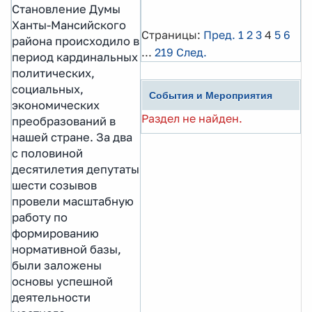
Становление Думы
Ханты-Мансийского
Страницы:
Пред.
1
2
3
4
5
6
района происходило в
...
219
След.
период кардинальных
политических,
социальных,
События и Мероприятия
экономических
Раздел не найден.
преобразований в
нашей стране. За два
с половиной
десятилетия депутаты
шести созывов
провели масштабную
работу по
формированию
нормативной базы,
были заложены
основы успешной
деятельности