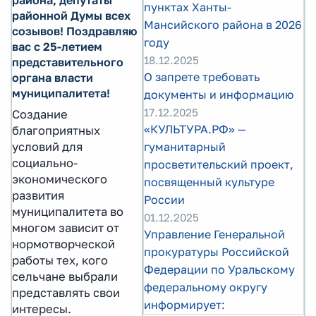
района, депутаты
пунктах Ханты-
районной Думы всех
Мансийского района в 2026
созывов! Поздравляю
году
вас с 25-летием
18.12.2025
представительного
О запрете требовать
органа власти
муниципалитета!
документы и информацию
17.12.2025
Создание
«КУЛЬТУРА.РФ» —
благоприятных
гуманитарный
условий для
социально-
просветительский проект,
экономического
посвященный культуре
развития
России
муниципалитета во
01.12.2025
многом зависит от
Управление Генеральной
нормотворческой
прокуратуры Российской
работы тех, кого
Федерации по Уральскому
сельчане выбрали
федеральному округу
представлять свои
информирует:
интересы.