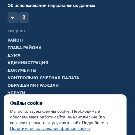
Об использовании персональных данных
РАЗДЕЛЫ
РАЙОН
ГЛАВА РАЙОНА
ДУМА
АДМИНИСТРАЦИЯ
ДОКУМЕНТЫ
КОНТРОЛЬНО-СЧЕТНАЯ ПАЛАТА
ОБРАЩЕНИЯ ГРАЖДАН
УСЛУГИ
ТИК
Файлы cookie
Мы используем файлы cookie. Необходимые
ИНФОРМАЦИЯ
обеспечивают работу сайта, аналитические (по
Законодательная карта
согласию) помогают улучшать сайт. Подробнее в
Политике использования файлов cookie
.
Карта сайта