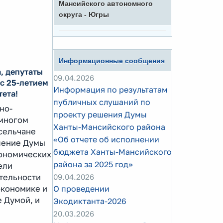
Мансийского автономного
округа - Югры
Информационные сообщения
, депутаты
09.04.2026
с 25-летием
Информация по результатам
тета!
публичных слушаний по
но-
проекту решения Думы
 многом
Ханты-Мансийского района
 сельчане
«Об отчете об исполнении
ление Думы
бюджета Ханты-Мансийского
кономических
района за 2025 год»
ели
тельности
09.04.2026
экономике и
О проведении
 Думой, и
Экодиктанта-2026
20.03.2026