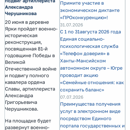
подвиг артиллериста
Примите участие в
Александра
экономическом диктанте
Черушникова
«ПРОконкуренцию»!
20 июня в деревне
31.07.2026
Ярки пройдет военно-
С 1 по 31августа 2026 года
историческая
Единая социально-
реконструкция,
психологическая служба
посвященная 81-й
«Телефон доверия» в
годовщине Победы в
Ханты-Мансийском
Великой
автономном округе – Югре
Отечественной войне
проводит акцию
и подвигу полного
кавалера ордена
«Семейные отношения: как
Славы, артиллериста
сохранить баланс»
Александра
07.07.2026
Григорьевича
Преимущества получения
Черушникова.
услуг в электронном виде
посредством Единого
На площадке будет
портала государственных и
развернут военно-