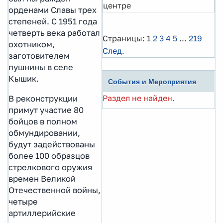
центре
орденами Славы трех
степеней. С 1951 года
четверть века работал
Страницы:
1
2
3
4
5
...
219
охотником,
След.
заготовителем
пушнины в селе
Кышик.
События и Мероприятия
Раздел не найден.
В реконструкции
примут участие 80
бойцов в полном
обмундировании,
будут задействованы
более 100 образцов
стрелкового оружия
времен Великой
Отечественной войны,
четыре
артиллерийские