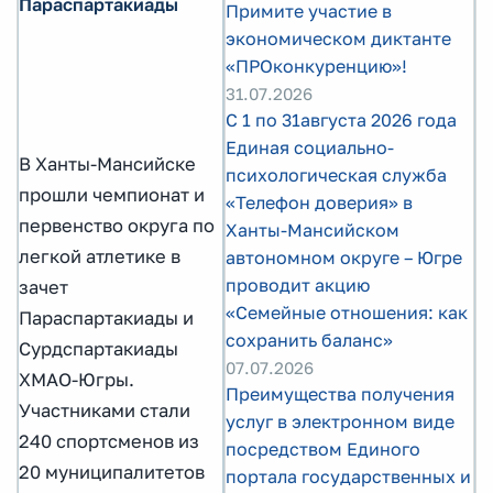
Параспартакиады
Примите участие в
экономическом диктанте
«ПРОконкуренцию»!
31.07.2026
С 1 по 31августа 2026 года
Единая социально-
В Ханты-Мансийске
психологическая служба
прошли чемпионат и
«Телефон доверия» в
первенство округа по
Ханты-Мансийском
легкой атлетике в
автономном округе – Югре
проводит акцию
зачет
«Семейные отношения: как
Параспартакиады и
сохранить баланс»
Сурдспартакиады
07.07.2026
ХМАО-Югры.
Преимущества получения
Участниками стали
услуг в электронном виде
240 спортсменов из
посредством Единого
20 муниципалитетов
портала государственных и