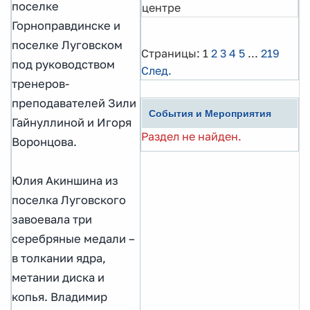
поселке
центре
Горноправдинске и
поселке Луговском
Страницы:
1
2
3
4
5
...
219
под руководством
След.
тренеров-
преподавателей Зили
События и Мероприятия
Гайнуллиной и Игоря
Раздел не найден.
Воронцова.
Юлия Акиншина из
поселка Луговского
завоевала три
серебряные медали –
в толкании ядра,
метании диска и
копья. Владимир