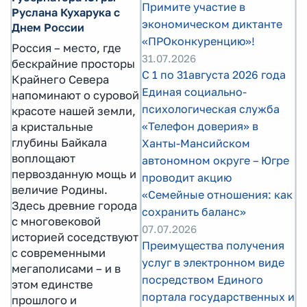
Примите участие в
Руслана Кухарука с
экономическом диктанте
Днем России
«ПРОконкуренцию»!
Россия – место, где
31.07.2026
бескрайние просторы
С 1 по 31августа 2026 года
Крайнего Севера
Единая социально-
напоминают о суровой
психологическая служба
красоте нашей земли,
«Телефон доверия» в
а кристальные
глубины Байкала
Ханты-Мансийском
воплощают
автономном округе – Югре
первозданную мощь и
проводит акцию
величие Родины.
«Семейные отношения: как
Здесь древние города
сохранить баланс»
с многовековой
07.07.2026
историей соседствуют
Преимущества получения
с современными
услуг в электронном виде
мегаполисами – и в
посредством Единого
этом единстве
портала государственных и
прошлого и