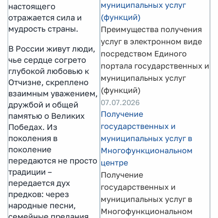
муниципальных услуг
настоящего
(функций)
отражается сила и
мудрость страны.
Преимущества получения
услуг в электронном виде
В России живут люди,
посредством Единого
чье сердце согрето
портала государственных и
глубокой любовью к
муниципальных услуг
Отчизне, скреплено
(функций)
взаимным уважением,
07.07.2026
дружбой и общей
Получение
памятью о Великих
государственных и
Победах. Из
поколения в
муниципальных услуг в
поколение
Многофункциональном
передаются не просто
центре
традиции –
Получение
передается дух
государственных и
предков: через
муниципальных услуг в
народные песни,
Многофункциональном
семейные предания,