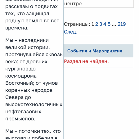
центре
рассказы о подвигах
тех, кто защищал
родную землю во все
Страницы:
1
2
3
4
5
...
219
времена.
След.
Мы – наследники
великой истории,
События и Мероприятия
протянувшейся сквозь
Раздел не найден.
века: от древних
курганов до
космодрома
Восточный; от чумов
коренных народов
Севера до
высокотехнологичных
нефтегазовых
промыслов.
Мы – потомки тех, кто
выстоял и победил в