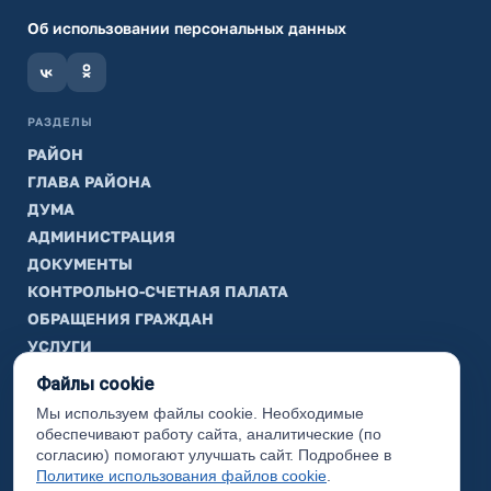
Об использовании персональных данных
РАЗДЕЛЫ
РАЙОН
ГЛАВА РАЙОНА
ДУМА
АДМИНИСТРАЦИЯ
ДОКУМЕНТЫ
КОНТРОЛЬНО-СЧЕТНАЯ ПАЛАТА
ОБРАЩЕНИЯ ГРАЖДАН
УСЛУГИ
ТИК
Файлы cookie
Мы используем файлы cookie. Необходимые
ИНФОРМАЦИЯ
обеспечивают работу сайта, аналитические (по
Законодательная карта
согласию) помогают улучшать сайт. Подробнее в
Политике использования файлов cookie
.
Карта сайта