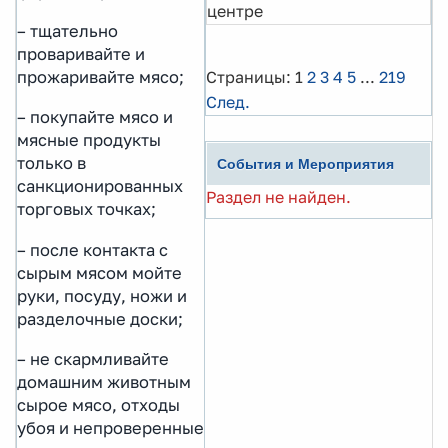
центре
– тщательно
проваривайте и
прожаривайте мясо;
Страницы:
1
2
3
4
5
...
219
След.
– покупайте мясо и
мясные продукты
только в
События и Мероприятия
санкционированных
Раздел не найден.
торговых точках;
– после контакта с
сырым мясом мойте
руки, посуду, ножи и
разделочные доски;
– не скармливайте
домашним животным
сырое мясо, отходы
убоя и непроверенные