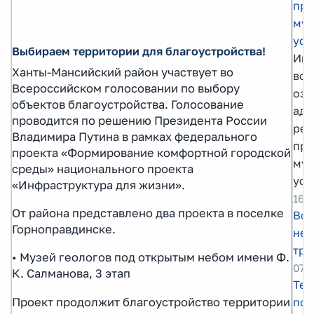
пре
мун
усл
Выбираем территории для благоустройства!
Инф
Ханты-Мансийский район участвует во
воз
Всероссийском голосовании по выбору
озн
объектов благоустройства. Голосование
адм
проводится по решению Президента России
рег
Владимира Путина в рамках федерального
пре
проекта «Формирование комфортной городской
мун
среды» национального проекта
усл
«Инфраструктура для жизни».
16.
От района представлено два проекта в поселке
Все
Горноправдинске.
нед
тру
• Музей геологов под открытым небом имени Ф.
07.
К. Салманова, 3 этап
Теп
Проект продолжит благоустройство территории
пор