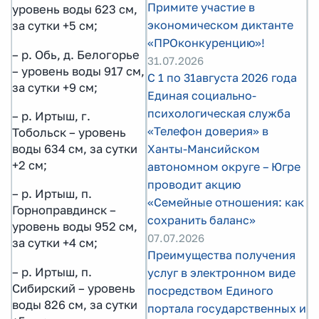
Примите участие в
уровень воды 623 см,
экономическом диктанте
за сутки +5 см;
«ПРОконкуренцию»!
– р. Обь, д. Белогорье
31.07.2026
– уровень воды 917 см,
С 1 по 31августа 2026 года
за сутки +9 см;
Единая социально-
психологическая служба
– р. Иртыш, г.
«Телефон доверия» в
Тобольск – уровень
воды 634 см, за сутки
Ханты-Мансийском
+2 см;
автономном округе – Югре
проводит акцию
– р. Иртыш, п.
«Семейные отношения: как
Горноправдинск –
сохранить баланс»
уровень воды 952 см,
07.07.2026
за сутки +4 см;
Преимущества получения
– р. Иртыш, п.
услуг в электронном виде
Сибирский – уровень
посредством Единого
воды 826 см, за сутки
портала государственных и