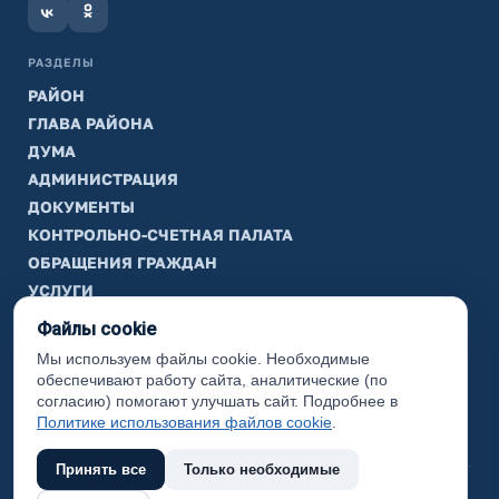
РАЗДЕЛЫ
РАЙОН
ГЛАВА РАЙОНА
ДУМА
АДМИНИСТРАЦИЯ
ДОКУМЕНТЫ
КОНТРОЛЬНО-СЧЕТНАЯ ПАЛАТА
ОБРАЩЕНИЯ ГРАЖДАН
УСЛУГИ
ТИК
Файлы cookie
Мы используем файлы cookie. Необходимые
ИНФОРМАЦИЯ
обеспечивают работу сайта, аналитические (по
Законодательная карта
согласию) помогают улучшать сайт. Подробнее в
Политике использования файлов cookie
.
Карта сайта
Принять все
Только необходимые
(с) 2017 Ханты-Мансийский район, официальный сайт