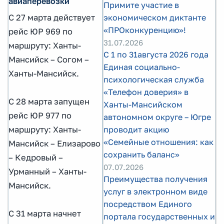
авиаперевозки
Примите участие в
экономическом диктанте
С 27 марта действует
«ПРОконкуренцию»!
рейс ЮР 969 по
31.07.2026
маршруту: Ханты-
С 1 по 31августа 2026 года
Мансийск – Согом –
Единая социально-
Ханты-Мансийск.
психологическая служба
«Телефон доверия» в
С 28 марта запущен
Ханты-Мансийском
рейс ЮР 977 по
автономном округе – Югре
проводит акцию
маршруту: Ханты-
«Семейные отношения: как
Мансийск – Елизарово
сохранить баланс»
– Кедровый –
07.07.2026
Урманный – Ханты-
Преимущества получения
Мансийск.
услуг в электронном виде
посредством Единого
С 31 марта начнет
портала государственных и