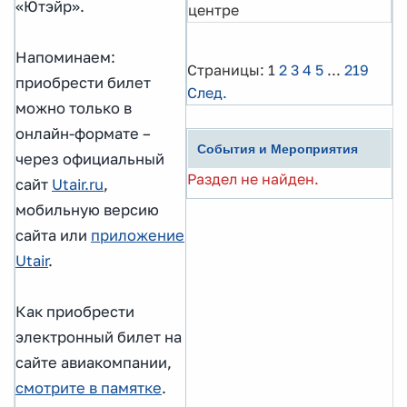
«Ютэйр».
центре
Напоминаем:
Страницы:
1
2
3
4
5
...
219
приобрести билет
След.
можно только в
онлайн-формате –
События и Мероприятия
через официальный
Раздел не найден.
сайт
Utair.ru
,
мобильную версию
сайта или
приложение
Utair
.
Как приобрести
электронный билет на
сайте авиакомпании,
смотрите в памятке
.