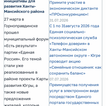
инициативы для
Примите участие в
развития Ханты-
экономическом диктанте
Мансийского района
«ПРОконкуренцию»!
27 марта в
31.07.2026
Горноправдинске
С 1 по 31августа 2026 года
Единая социально-
прошел
психологическая служба
муниципальный форум
«Телефон доверия» в
«Есть результат»
Ханты-Мансийском
партии «Единая
автономном округе – Югре
Россия». Его темой
проводит акцию
стали уже
«Семейные отношения: как
реализованные в
сохранить баланс»
районе проекты Карты
07.07.2026
Преимущества получения
развития Югры, а
услуг в электронном виде
также новые
посредством Единого
предложения
портала государственных
жителей, которые