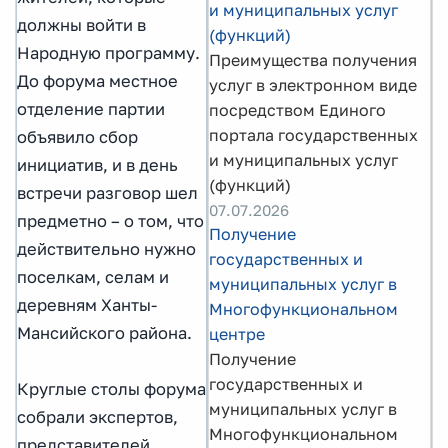
и муниципальных услуг
должны войти в
(функций)
Народную программу.
Преимущества получения
До форума местное
услуг в электронном виде
отделение партии
посредством Единого
портала государственных
объявило сбор
и муниципальных услуг
инициатив, и в день
(функций)
встречи разговор шел
07.07.2026
предметно – о том, что
Получение
действительно нужно
государственных и
поселкам, селам и
муниципальных услуг в
деревням Ханты-
Многофункциональном
Мансийского района.
центре
Получение
государственных и
Круглые столы форума
муниципальных услуг в
собрали экспертов,
Многофункциональном
представителей