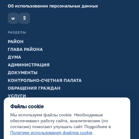
Об использовании персональных данных
РАЗДЕЛЫ
РАЙОН
ГЛАВА РАЙОНА
ДУМА
АДМИНИСТРАЦИЯ
ДОКУМЕНТЫ
КОНТРОЛЬНО-СЧЕТНАЯ ПАЛАТА
ОБРАЩЕНИЯ ГРАЖДАН
УСЛУГИ
ТИК
Файлы cookie
Мы используем файлы cookie. Необходимые
ИНФОРМАЦИЯ
обеспечивают работу сайта, аналитические (по
Законодательная карта
согласию) помогают улучшать сайт. Подробнее в
Политике использования файлов cookie
.
Карта сайта