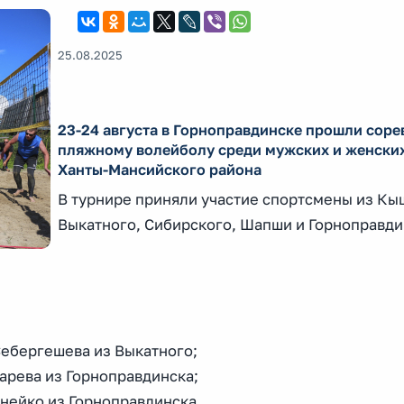
25.08.2025
23-24 августа в Горноправдинске прошли соре
пляжному волейболу среди мужских и женски
Ханты-Мансийского района
В турнире приняли участие спортсмены из Кы
Выкатного, Сибирского, Шапши и Горноправди
Себергешева из Выкатного;
арева из Горноправдинска;
унейко из Горноправдинска.