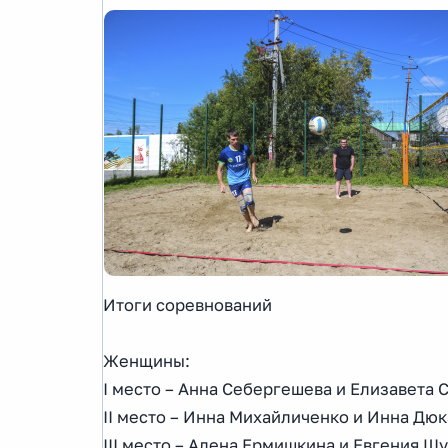
Итоги соревнований
Женщины:
I место – Анна Себергешева и Елизавета 
II место – Инна Михайличенко и Инна Дюк
III место – Алена Ермишкина и Евгения Ш