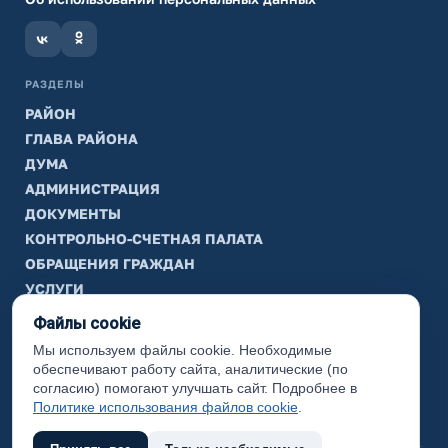
РАЗДЕЛЫ
РАЙОН
ГЛАВА РАЙОНА
ДУМА
АДМИНИСТРАЦИЯ
ДОКУМЕНТЫ
КОНТРОЛЬНО-СЧЕТНАЯ ПАЛАТА
ОБРАЩЕНИЯ ГРАЖДАН
УСЛУГИ
ТИК
Файлы cookie
Мы используем файлы cookie. Необходимые
ИНФОРМАЦИЯ
обеспечивают работу сайта, аналитические (по
Законодательная карта
согласию) помогают улучшать сайт. Подробнее в
Политике использования файлов cookie
.
Карта сайта