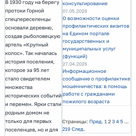
В 1930 году на берегу
консультирование
протоки Горной
07.05.2026
О возможности оценки
спецпереселенцы
профилактических визитов
основали деревню,
на Едином портале
создав рыболовецкую
государственных и
артель «Крупный
муниципальных услуг
колос». Так началась
(функций)
история поселения,
27.04.2026
которое за 95 лет
Информационное
стало свидетелем
сообщение о профилактике
мошенничества: в помощь
множества
работе с гражданами
исторических событий
пожилого возраста
и перемен. Ярки стали
родным домом не
только для первых
Страницы:
Пред.
1
2
3
4
5
...
219
След.
поселенцев, но и для