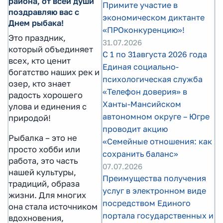
района, от всей души
Примите участие в
поздравляю вас с
экономическом диктанте
Днем рыбака!
«ПРОконкуренцию»!
Это праздник,
31.07.2026
который объединяет
С 1 по 31августа 2026 года
всех, кто ценит
Единая социально-
богатство наших рек и
психологическая служба
озер, кто знает
«Телефон доверия» в
радость хорошего
Ханты-Мансийском
улова и единения с
автономном округе – Югре
природой!
проводит акцию
Рыбалка – это не
«Семейные отношения: как
просто хобби или
сохранить баланс»
работа, это часть
07.07.2026
нашей культуры,
Преимущества получения
традиций, образа
услуг в электронном виде
жизни. Для многих
посредством Единого
она стала источником
портала государственных и
вдохновения,