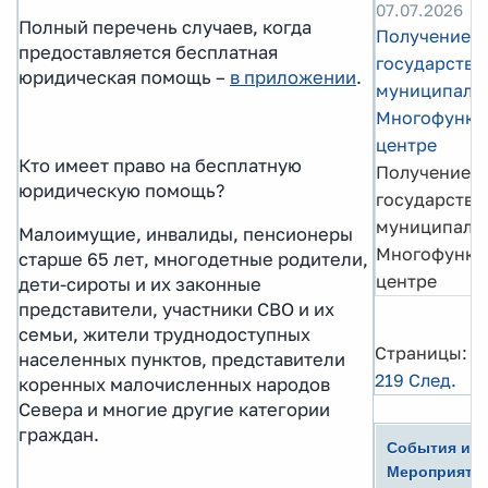
07.07.2026
Полный перечень случаев, когда
Получение
предоставляется бесплатная
государстве
юридическая помощь –
в приложении
.
муниципальн
Многофункц
центре
Кто имеет право на бесплатную
Получение
юридическую помощь?
государстве
муниципальн
Малоимущие, инвалиды, пенсионеры
Многофункц
старше 65 лет, многодетные родители,
центре
дети-сироты и их законные
представители, участники СВО и их
семьи, жители труднодоступных
Страницы:
1
населенных пунктов, представители
219
След.
коренных малочисленных народов
Севера и многие другие категории
граждан.
События и
Мероприяти