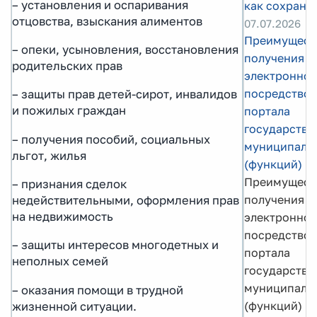
– установления и оспаривания
как сохрани
отцовства, взыскания алиментов
07.07.2026
Преимущест
– опеки, усыновления, восстановления
получения ус
родительских прав
электронном
посредством
– защиты прав детей-сирот, инвалидов
и пожилых граждан
портала
государстве
– получения пособий, социальных
муниципальн
льгот, жилья
(функций)
Преимущест
– признания сделок
получения ус
недействительными, оформления прав
на недвижимость
электронном
посредством
– защиты интересов многодетных и
портала
неполных семей
государстве
муниципальн
– оказания помощи в трудной
(функций)
жизненной ситуации.