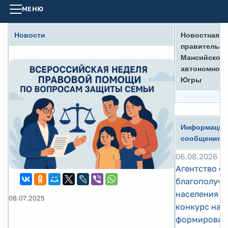
МЕНЮ
Новости
Новостная л
правительст
Мансийского
автономного 
Югры
Информацио
сообщения
06.08.2026
Агентство с
благополучи
населения п
08.07.2025
конкурс на
формирован