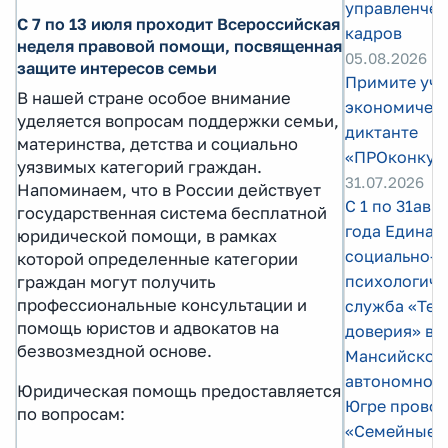
управленчес
С 7 по 13 июля проходит Всероссийская
кадров
неделя правовой помощи, посвященная
05.08.2026
защите интересов семьи
Примите уча
В нашей стране особое внимание
экономичес
уделяется вопросам поддержки семьи,
диктанте
материнства, детства и социально
«ПРОконкур
уязвимых категорий граждан.
31.07.2026
Напоминаем, что в России действует
С 1 по 31авг
государственная система бесплатной
года Единая
юридической помощи, в рамках
социально-
которой определенные категории
психологиче
граждан могут получить
профессиональные консультации и
служба «Тел
помощь юристов и адвокатов на
доверия» в 
безвозмездной основе.
Мансийском
автономном 
Юридическая помощь предоставляется
Югре провод
по вопросам:
«Семейные 