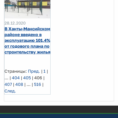
28.12.2020
В Ханты-Мансийском
районе введено в
эксплуатацию 101,4%
от годового плана по
строительству жилья
Страницы:
Пред.
|
1
|
...
|
404
|
405
|
406
|
407
|
408
|
...
|
516
|
След.