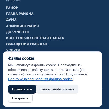
РАЗДЕЛЫ
РАЙОН
ГЛАВА РАЙОНА
ДУМА
АДМИНИСТРАЦИЯ
ДОКУМЕНТЫ
КОНТРОЛЬНО-СЧЕТНАЯ ПАЛАТА
ОБРАЩЕНИЯ ГРАЖДАН
УСЛУГИ
ТИК
Файлы cookie
Мы используем файлы cookie. Необходимые
ИНФОРМАЦИЯ
обеспечивают работу сайта, аналитические (по
Законодательная карта
согласию) помогают улучшать сайт. Подробнее в
Политике использования файлов cookie
.
Карта сайта
Принять все
Только необходимые
(с) 2017 Ханты-Мансийский район, официальный сайт
Настроить
администрации