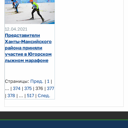
12.04.2021
Представители
Ханты-Мансийского
района приняли
участие в Югорском
лыжном марафоне
Страницы:
Пред.
|
1
|
...
|
374
|
375
|
376
|
377
|
378
|
...
|
517
|
След.