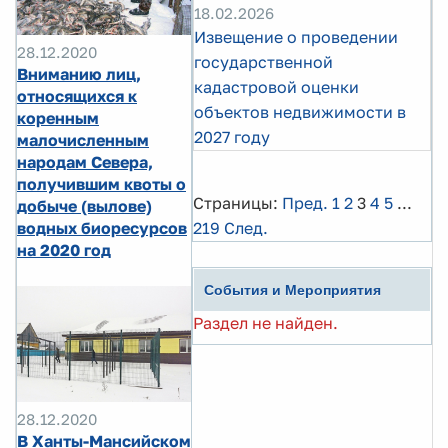
18.02.2026
Извещение о проведении
28.12.2020
государственной
Вниманию лиц,
кадастровой оценки
относящихся к
объектов недвижимости в
коренным
2027 году
малочисленным
народам Севера,
получившим квоты о
Страницы:
Пред.
1
2
3
4
5
...
добыче (вылове)
219
След.
водных биоресурсов
на 2020 год
События и Мероприятия
Раздел не найден.
28.12.2020
В Ханты-Мансийском