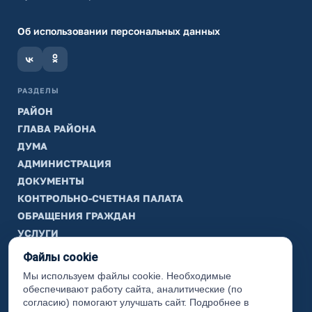
Об использовании персональных данных
РАЗДЕЛЫ
РАЙОН
ГЛАВА РАЙОНА
ДУМА
АДМИНИСТРАЦИЯ
ДОКУМЕНТЫ
КОНТРОЛЬНО-СЧЕТНАЯ ПАЛАТА
ОБРАЩЕНИЯ ГРАЖДАН
УСЛУГИ
ТИК
Файлы cookie
Мы используем файлы cookie. Необходимые
ИНФОРМАЦИЯ
обеспечивают работу сайта, аналитические (по
Законодательная карта
согласию) помогают улучшать сайт. Подробнее в