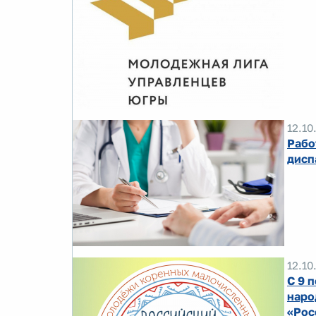
12.10
Рабо
дисп
12.10
С 9 
наро
«Рос