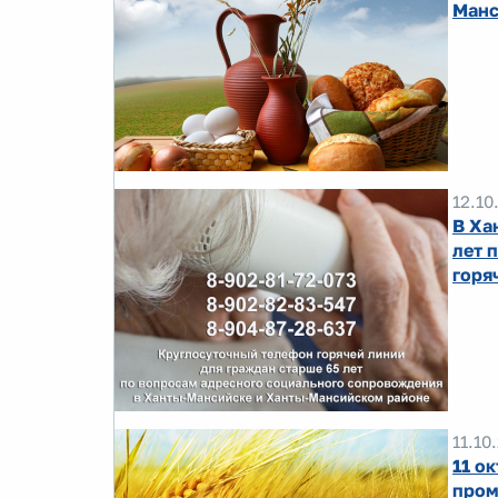
Манс
12.10
В Ха
лет 
горя
11.10
11 о
пром