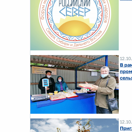
12.10
В ра
пром
сель
12.10
Приг