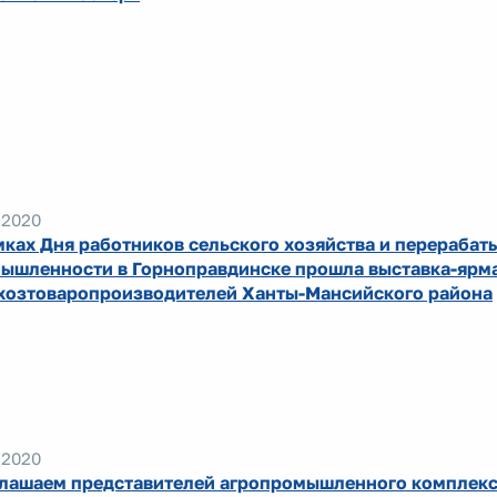
.2020
мках Дня работников сельского хозяйства и перераба
ышленности в Горноправдинске прошла выставка-ярма
хозтоваропроизводителей Ханты-Мансийского района
.2020
лашаем представителей агропромышленного комплекс