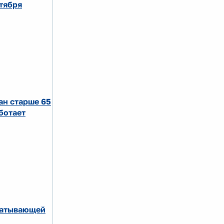
ктября
ан старше 65
ботает
абатывающей