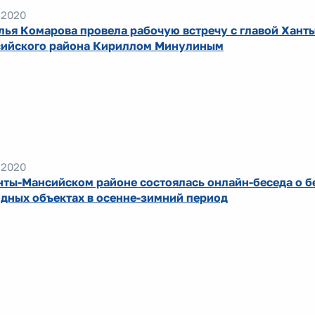
.2020
лья Комарова провела рабочую встречу с главой Хант
ийского района Кириллом Минулиным
.2020
нты-Мансийском районе состоялась онлайн-беседа о б
одных объектах в осенне-зимний период