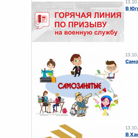
13.10
В Юг
13.10
Само
13.10
В Ха