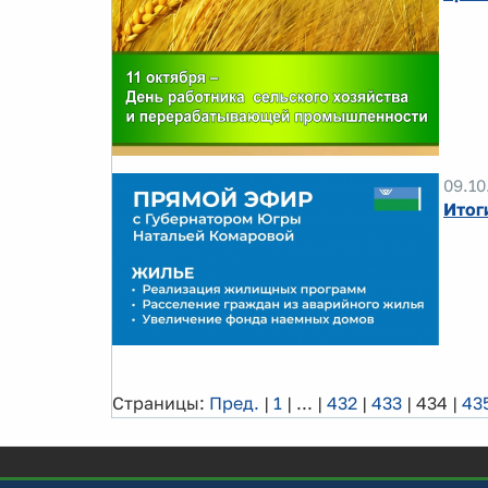
09.10
Итог
Страницы:
Пред.
|
1
|
...
|
432
|
433
|
434
|
43