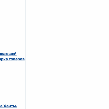
тывающей
рка товаров
а Ханты-