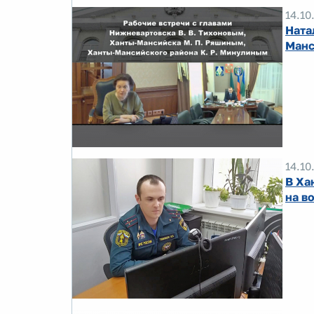
14.10
Ната
Манс
14.10
В Ха
на в