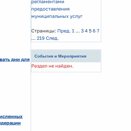
регламентами
предоставления
муниципальных услуг
Страницы:
Пред.
1
...
3
4
5
6
7
...
219
След.
События и Мероприятия
вать дни для
Раздел не найден.
численных
едерации