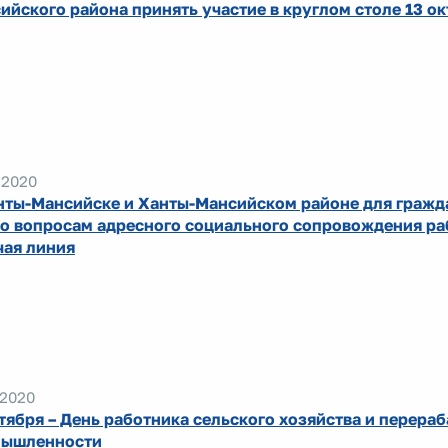
ийского района принять участие в круглом столе 13 о
.2020
нты-Мансийске и Ханты-Мансийском районе для гражд
по вопросам адресного социального сопровождения ра
чая линия
.2020
ктября – День работника сельского хозяйства и перер
ышленности