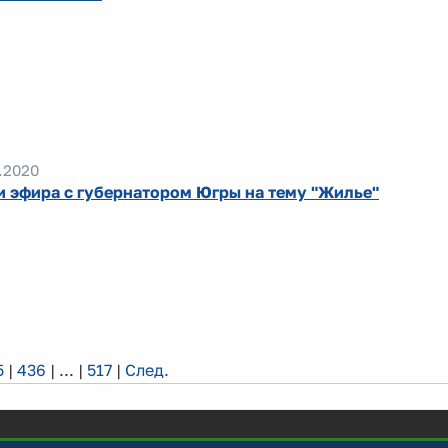
.2020
и эфира с губернатором Югры на тему "Жилье"
5
|
436
|
...
|
517
|
След.