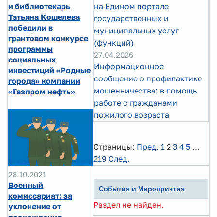
и библиотекарь
на Едином портале
Татьяна Кошелева
государственных и
победили в
муниципальных услуг
грантовом конкурсе
(функций)
программы
27.04.2026
социальных
Информационное
инвестиций «Родные
сообщение о профилактике
города» компании
мошенничества: в помощь
«Газпром нефть»
работе с гражданами
пожилого возраста
Страницы:
Пред.
1
2
3
4
5
...
219
След.
28.10.2021
Военный
События и Мероприятия
комиссариат: за
Раздел не найден.
уклонение от