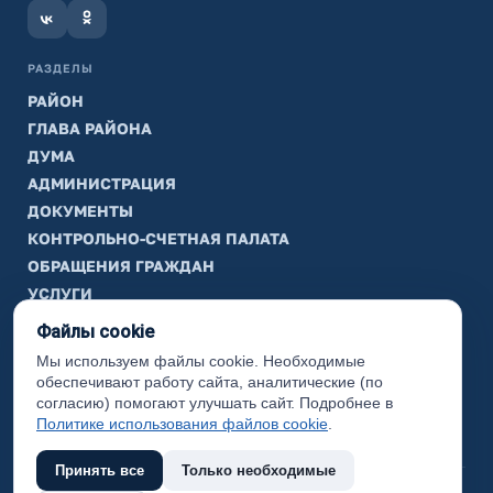
РАЗДЕЛЫ
РАЙОН
ГЛАВА РАЙОНА
ДУМА
АДМИНИСТРАЦИЯ
ДОКУМЕНТЫ
КОНТРОЛЬНО-СЧЕТНАЯ ПАЛАТА
ОБРАЩЕНИЯ ГРАЖДАН
УСЛУГИ
ТИК
Файлы cookie
Мы используем файлы cookie. Необходимые
ИНФОРМАЦИЯ
обеспечивают работу сайта, аналитические (по
Законодательная карта
согласию) помогают улучшать сайт. Подробнее в
Политике использования файлов cookie
.
Карта сайта
Принять все
Только необходимые