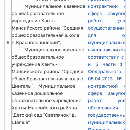
Муниципальное казенное
контрактной с
общеобразовательное
сфере закупок 
учреждение Ханты-
работ, усл
Мансийского района "Средняя
осуществлении
общеобразовательная школа
для обесп
9
п.Красноленинский",
муниципальны
Муниципальное казенное
выполняющ
общеобразовательное
соответствии с п
учреждение Ханты-
и 5 части 1 с
Мансийского района "Средняя
Федерального з
общеобразовательная школа с.
05.04.2013 № 
Цингалы", Муниципальное
контрактной с
казенное дошкольное
сфере закупок 
образовательное учреждение
работ, усл
Ханты-Мансийского района
обеспечения
"Детский сад "Светлячок" д.
государстве
Шапша"
муниципальных н
Проверка соб