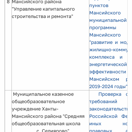
8
Мансийского района
пунктов Х
"Управление капитального
Мансийского 
строительства и ремонта"
муниципальной
программы 
Мансийского
"развитие и мод
жилищно-коммун
комплекса и п
энергетической
эффективности 
Мансийском ра
2019-2024 годы"
Муниципальное казенное
Проверка со
общеобразовательное
требований
учреждение Ханты-
законодательства
Мансийского района "Средняя
Российской Фед
общеобразовательная школа
иных норма
с. Селиярово",
правовых а