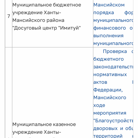
Муниципальное бюджетное
Мансийском 
учреждение Ханты-
порядка форми
7
Мансийского района
муниципального 
"Досуговый центр "Имитуй"
финансового обе
выполнения
муниципального 
Проверка со
бюджетного
законодательств
нормативных п
актов Росс
Федерации, 
Мансийского р
ходе реал
мероприятия
"Благоустройство
Муниципальное казенное
дворовых и обще
учреждение Ханты-
территорий на