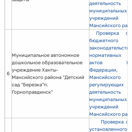
деятельность
муниципальных
учреждений 
Мансийского рай
Проверка со
бюджетного
законодательств
Муниципальное автономное
нормативных п
дошкольное образовательное
актов Росс
учреждение Ханты-
Федерации, 
6
Мансийского района "Детский
Мансийского 
сад "Березка"п.
регулирующих
Горноправдинск"
деятельность
муниципальных
учреждений 
Мансийского рай
Проверка с
установленного 