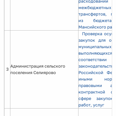
расходовании
межбюджетных
трансфертов, по
из бюджета 
Мансийского рай
Проверка осущ
закупок для обе
муниципальны
выполняющ
соответст
Администрация сельского
законодательств
3
поселения Селиярово
Российской Фед
иными норма
правовыми а
контрактной с
сфере закупок 
работ, услуг