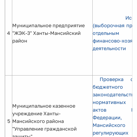
Исс
Муниципальное предприятие
(выборочная про
4
"ЖЭК-3" Ханты-Мансийский
отдельным в
район
финансово-хозяй
деятельности
Проверка со
бюджетного
законодательств
нормативных п
Муниципальное казенное
актов Росс
учреждение Ханты-
Федерации, 
5
Мансийского района
Мансийского 
"Управление гражданской
регулирующих
защиты"