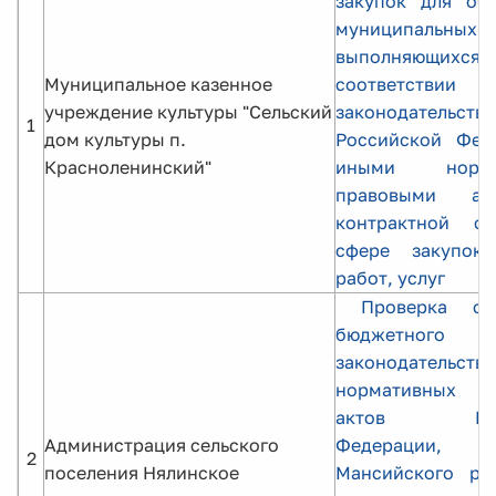
закупок для обе
муниципальны
выполняющ
Муниципальное казенное
соответст
учреждение культуры "Сельский
законодательств
1
дом культуры п.
Российской Фед
Красноленинский"
иными норма
правовыми а
контрактной с
сфере закупок 
работ, услуг
Проверка со
бюджетного
законодательств
нормативных п
актов Росс
Администрация сельского
Федерации, 
2
поселения Нялинское
Мансийского ра