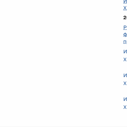
И
Х
2
Р
ф
п
И
Х
И
Х
И
Х