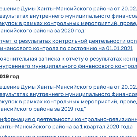
ешение Думы Ханты-Мансийского района от 20.02.
езультатах внутреннего муниципального финансов
акупок в рамках контрольных мероприятий, пров
ансийского района за 2020 год"
тчет о результатах контрольной деятельности ор
инансового контроля по состоянию на 01.01.2021
ояснительная записка к отчету о результатах кон
нутреннего муниципального финансового контроля
019 год
ешение Думы Ханты-Мансийского района от 20.02
езультатах внутреннего муниципального финансов
акупок в рамках контрольных мероприятий, пров
ансийского района за 2019 год"
нформация о деятельности контрольно-ревизион
анты-Мансийского района за 1 квартал 2020 года
нформация о деятельности контрольно-ревизион