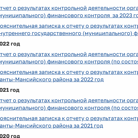
тчет о результатах контрольной деятельности орг
муниципального) финансового контроля за 2023 го
ояснительная записка к отчету о результатах кон
нутреннего государственного (муниципального) ф
022 год
тчет о результатах контрольной деятельности орг
муниципального) финансового контроля (по состоя
ояснительная записка к отчету о результатах ко
анты-Мансийского района за 2022 год
021 год
тчет о результатах контрольной деятельности орг
муниципального) финансового контроля (по состоя
ояснительная записка к отчету о результатах ко
анты-Мансийского района за 2021 год
020 год