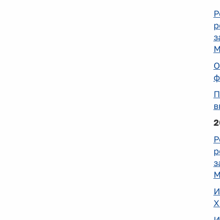
Р
р
з
М
О
ф
П
в
2
Р
р
з
М
И
Х
И