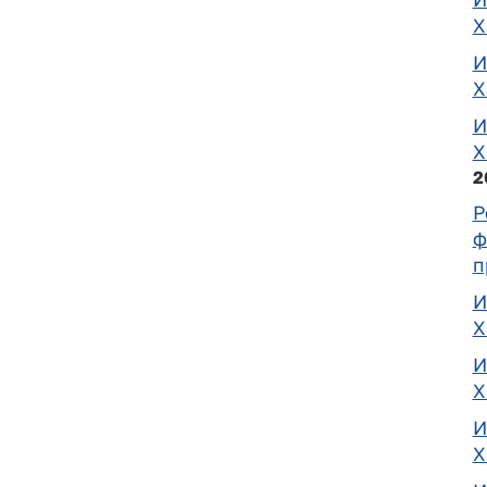
Х
И
Х
И
Х
201
Р
ф
п
И
Х
И
Х
И
Х