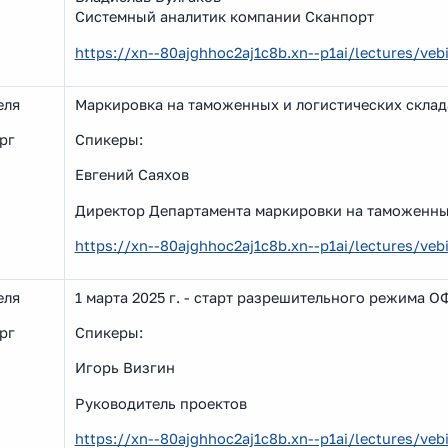
Системный аналитик компании Сканпорт
https://xn--80ajghhoc2aj1c8b.xn--p1ai/lectures/v
еля
Маркировка на таможенных и логистических скла
рг
Спикеры:
Евгений Саяхов
Директор Департамента маркировки на таможенны
https://xn--80ajghhoc2aj1c8b.xn--p1ai/lectures/v
еля
1 марта 2025 г. - старт разрешительного режима 
рг
Спикеры:
Игорь Визгин
Руководитель проектов
https://xn--80ajghhoc2aj1c8b.xn--p1ai/lectures/ve