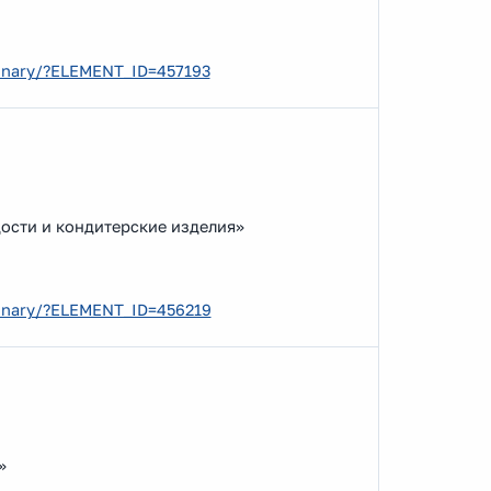
ebinary/?ELEMENT_ID=457193
ости и кондитерские изделия»
ebinary/?ELEMENT_ID=456219
»