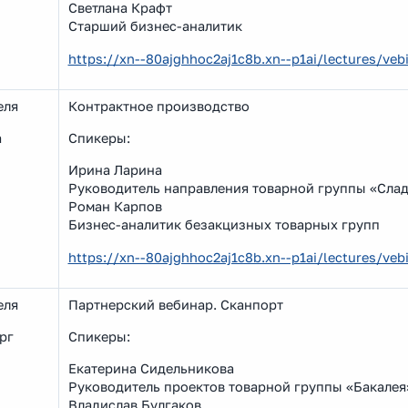
Светлана Крафт
Старший бизнес-аналитик
https://xn--80ajghhoc2aj1c8b.xn--p1ai/lectures/v
еля
Контрактное производство
а
Спикеры:
Ирина Ларина
Руководитель направления товарной группы «Слад
Роман Карпов
Бизнес-аналитик безакцизных товарных групп
https://xn--80ajghhoc2aj1c8b.xn--p1ai/lectures/v
еля
Партнерский вебинар. Сканпорт
рг
Спикеры:
Екатерина Сидельникова
Руководитель проектов товарной группы «Бакалея
Владислав Булгаков