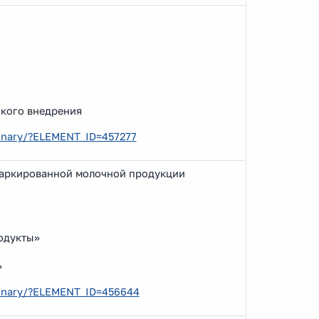
ского внедрения
ebinary/?ELEMENT_ID=457277
маркированной молочной продукции
одукты»
»
ebinary/?ELEMENT_ID=456644