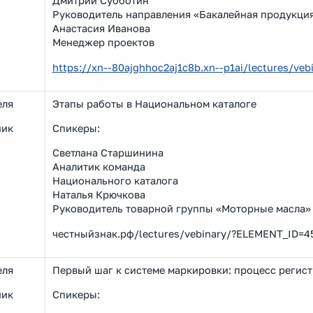
Дмитрий Субботин
Руководитель направления «Бакалейная продукци
Анастасия Иванова
Менеджер проектов
https://xn--80ajghhoc2aj1c8b.xn--p1ai/lectures/v
еля
Этапы работы в Национальном каталоге
ник
Спикеры:
Светлана Старшинина
Аналитик команда
Национального каталога
Наталья Крючкова
Руководитель товарной группы «Моторные масла»
честныйзнак.рф/lectures/vebinary/?ELEMENT_ID=4
еля
Первый шаг к системе маркировки: процесс рег
ник
Спикеры: