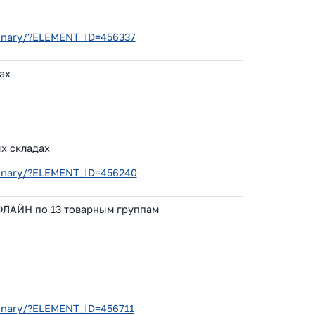
ebinary/?ELEMENT_ID=456337
дах
х складах
ebinary/?ELEMENT_ID=456240
ОФЛАЙН по 13 товарным группам
binary/?ELEMENT_ID=456711