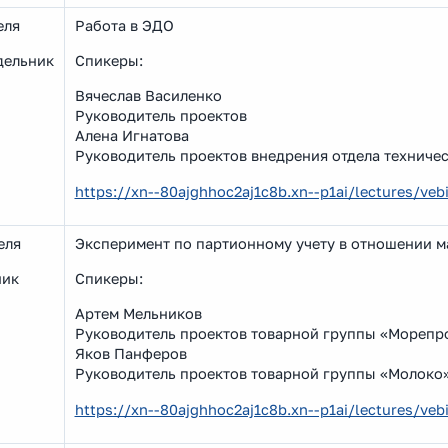
еля
Работа в ЭДО
дельник
Спикеры:
Вячеслав Василенко
Руководитель проектов
Алена Игнатова
Руководитель проектов внедрения отдела техниче
https://xn--80ajghhoc2aj1c8b.xn--p1ai/lectures/v
еля
Эксперимент по партионному учету в отношении 
ник
Спикеры:
Артем Мельников
Руководитель проектов товарной группы «Морепр
Яков Панферов
Руководитель проектов товарной группы «Молоко
https://xn--80ajghhoc2aj1c8b.xn--p1ai/lectures/v