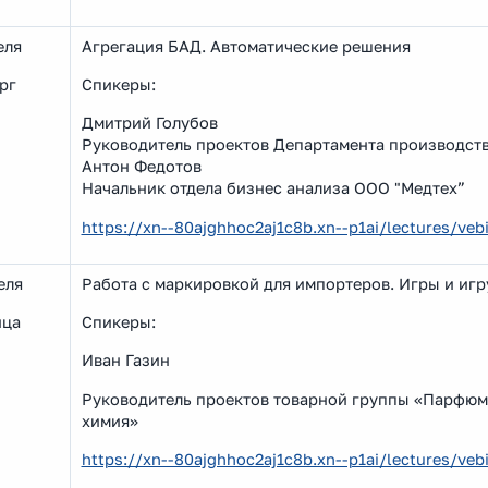
еля
Агрегация БАД. Автоматические решения
рг
Спикеры:
Дмитрий Голубов
Руководитель проектов Департамента производст
Антон Федотов
Начальник отдела бизнес анализа ООО "Медтех”
https://xn--80ajghhoc2aj1c8b.xn--p1ai/lectures/v
еля
Работа с маркировкой для импортеров. Игры и игр
ица
Спикеры:
Иван Газин
Руководитель проектов товарной группы «Парфюм
химия»
https://xn--80ajghhoc2aj1c8b.xn--p1ai/lectures/v