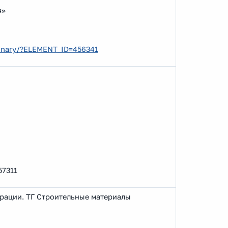
я»
ebinary/?ELEMENT_ID=456341
57311
истрации. ТГ Строительные материалы