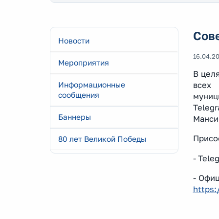
Сов
Новости
16.04.2
Мероприятия
В цел
Информационные
всех 
сообщения
муниц
Teleg
Баннеры
Манси
Присо
80 лет Великой Победы
- Tel
- Офи
https: