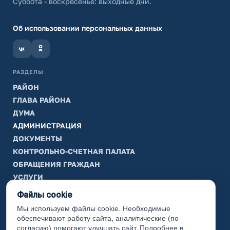
Суббота - воскресенье: выходные дни.
Об использовании персональных данных
РАЗДЕЛЫ
РАЙОН
ГЛАВА РАЙОНА
ДУМА
АДМИНИСТРАЦИЯ
ДОКУМЕНТЫ
КОНТРОЛЬНО-СЧЕТНАЯ ПАЛАТА
ОБРАЩЕНИЯ ГРАЖДАН
УСЛУГИ
ТИК
Файлы cookie
Мы используем файлы cookie. Необходимые
ИНФОРМАЦИЯ
обеспечивают работу сайта, аналитические (по
Законодательная карта
согласию) помогают улучшать сайт. Подробнее в