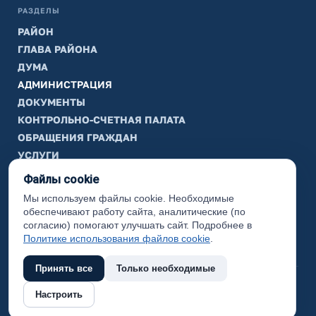
РАЗДЕЛЫ
РАЙОН
ГЛАВА РАЙОНА
ДУМА
АДМИНИСТРАЦИЯ
ДОКУМЕНТЫ
КОНТРОЛЬНО-СЧЕТНАЯ ПАЛАТА
ОБРАЩЕНИЯ ГРАЖДАН
УСЛУГИ
ТИК
Файлы cookie
Мы используем файлы cookie. Необходимые
ИНФОРМАЦИЯ
обеспечивают работу сайта, аналитические (по
Законодательная карта
согласию) помогают улучшать сайт. Подробнее в
Политике использования файлов cookie
.
Карта сайта
Принять все
Только необходимые
(с) 2017 Ханты-Мансийский район, официальный сайт
Настроить
администрации