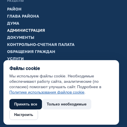
РАЗДЕЛЫ
РАЙОН
ГЛАВА РАЙОНА
ДУМА
АДМИНИСТРАЦИЯ
ДОКУМЕНТЫ
КОНТРОЛЬНО-СЧЕТНАЯ ПАЛАТА
ОБРАЩЕНИЯ ГРАЖДАН
УСЛУГИ
ТИК
Файлы cookie
Мы используем файлы cookie. Необходимые
ИНФОРМАЦИЯ
обеспечивают работу сайта, аналитические (по
Законодательная карта
согласию) помогают улучшать сайт. Подробнее в
Политике использования файлов cookie
.
Карта сайта
Принять все
Только необходимые
(с) 2017 Ханты-Мансийский район, официальный сайт
Настроить
администрации