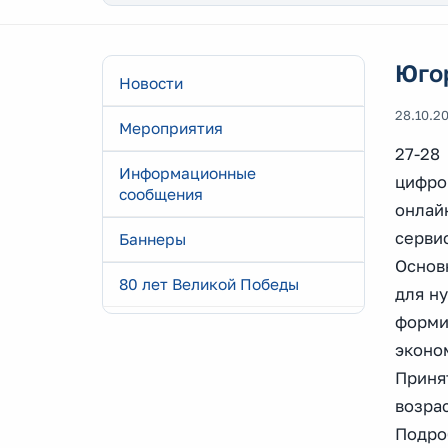
Югор
Новости
28.10.2
Мероприятия
27-28
Информационные
цифро
сообщения
онлай
сервис
Баннеры
Основ
80 лет Великой Победы
для н
форми
эконо
Принят
возрас
Подроб