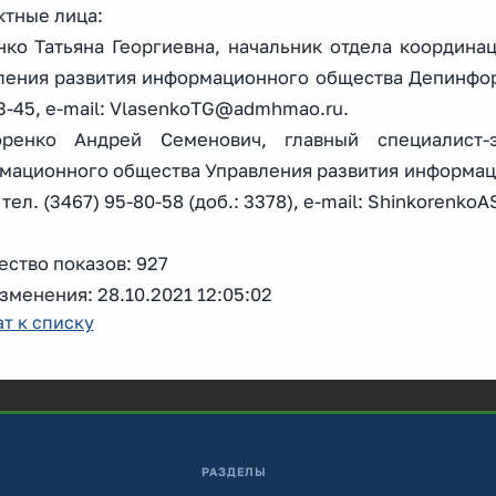
ктные лица:
нко Татьяна Георгиевна, начальник отдела координ
ления развития информационного общества Депинформ
3-45, e-mail: VlasenkoTG@admhmao.ru.
ренко Андрей Семенович, главный специалист-э
мационного общества Управления развития информа
тел. (3467) 95-80-58 (доб.: 3378), e-mail: Shinkoren
ство показов: 927
зменения: 28.10.2021 12:05:02
т к списку
РАЗДЕЛЫ