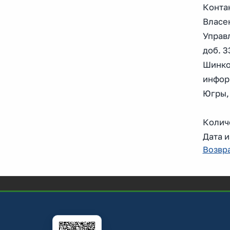
Конта
Власе
Управ
доб. 3
Шинко
инфор
Югры, 
Количе
Дата и
Возвра